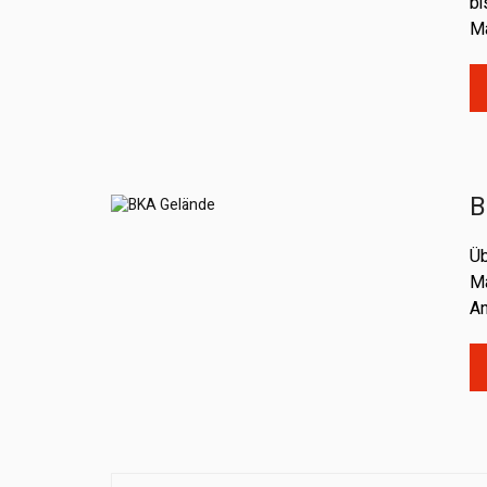
bi
Ma
B
Üb
Ma
An