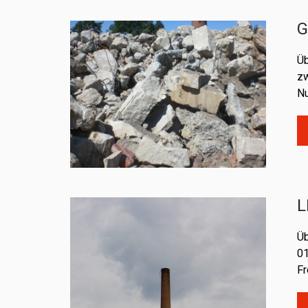
G
Üb
zw
Nu
L
Üb
01
Fr