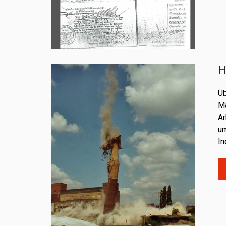
H
Üb
Ma
Ar
um
In