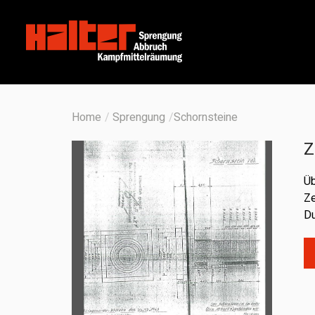
Home
Sprengung
Schornsteine
Z
Üb
Ze
Du