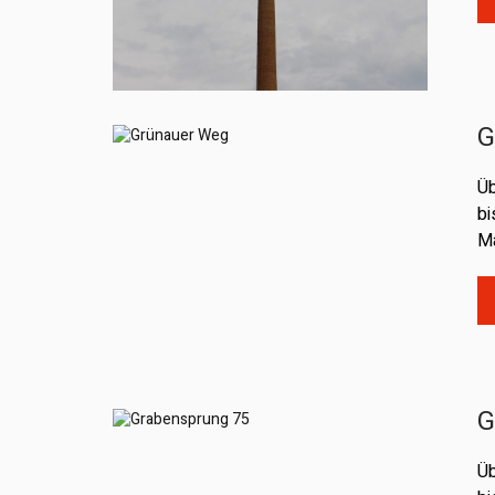
G
Üb
bi
Ma
G
Üb