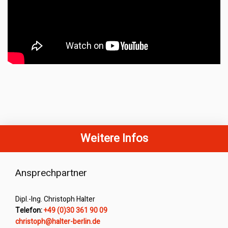
Weitere Infos
Ansprechpartner
Dipl.-Ing. Christoph Halter
Telefon:
+49 (0)30 361 90 09
ed.nilreb-retlah@hpotsirhc